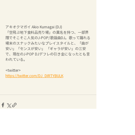
アキオクマガイ Akio Kumagai (DJ)
「空飛ぶ地下食料品売り場」の異名を持つ、一部界
隈でそこそこ人気のJ-POP/歌謡曲DJ。歌って踊れる
場末のスナックみたいなプレイスタイルと、「曲が
安い」「センスが安い」 「ギャラが安い」の三安
で、現在のJ-POP DJデフレの引き金になったとも言
われている。
<twitter>		
https://twitter.com/DJ_DIRTYBULK
コメント